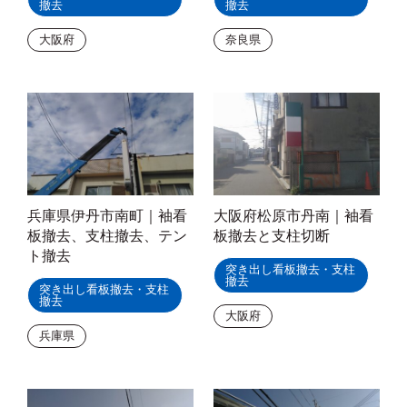
撤去
撤去
大阪府
奈良県
兵庫県伊丹市南町｜袖看
大阪府松原市丹南｜袖看
板撤去、支柱撤去、テン
板撤去と支柱切断
ト撤去
突き出し看板撤去・支柱
撤去
突き出し看板撤去・支柱
撤去
大阪府
兵庫県