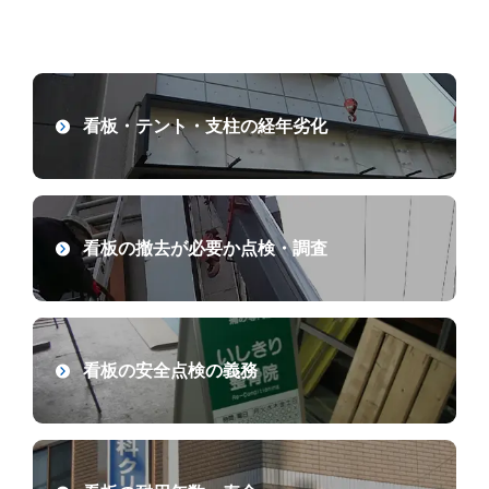
高所の看板撤去・テント撤去
突き出し看板撤去
看板・テント・支柱の経年劣化
突き出し看板撤去・支柱撤去
自立式看板撤去
支柱撤去
看板の撤去が必要か点検・調査
壁面看板撤去
テント撤去
シート剥がし・看板白戻し
看板の安全点検の義務