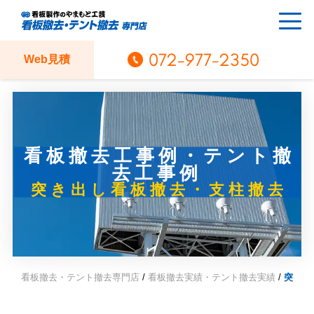
072-977-2350
Web見積
看板撤去工事例・テント撤
去工事例
突き出し看板撤去・支柱撤去
看板撤去・テント撤去専門店
/
看板撤去実績・テント撤去実績
/
突き出