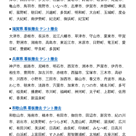
亀山市、鳥羽市、熊野市、いなべ市、志摩市、伊賀市、木曽岬町、東員
町、菰野町、朝日町、川越町、多気町、明和町、大台町、玉城町、度会
町、大紀町、南伊勢町、紀北町、御浜町、紀宝町
●
滋賀県 看板撤去 テント撤去
大津市、彦根市、長浜市、近江八幡市、草津市、守山市、栗東市、甲賀
市、野洲市、湖南市、高島市、東近江市、米原市、日野町、竜王町、愛
荘町、豊郷町、甲良町、多賀町
●
兵庫県 看板撤去 テント撤去
神戸市、姫路市、尼崎市、明石市、西宮市、洲本市、芦屋市、伊丹市、
相生市、豊岡市、加古川市、赤穂市、西脇市、宝塚市、三木市、高砂
市、川西市、小野市、三田市、加西市、篠山市、養父市、丹波市、南あ
わじ市、朝来市、淡路市、宍粟市、加東市、たつの市、猪名川町、多可
町、稲美町、播磨町、市川町、福崎町、神河町、太子町、上郡町、佐用
町、香美町、新温泉町
●
和歌山県 看板撤去 テント撤去
和歌山市、海南市、橋本市、有田市、御坊市、田辺市、新宮市、紀の川
市、岩出市、紀美野町、かつらぎ町、九度山町、高野町、湯浅町、広川
町、有田川町、美浜町、日高町、由良町、印南町、みなべ町、日高川
町、白浜町、上富田町、すさみ町、那智勝浦町、太地町、古座川町、北