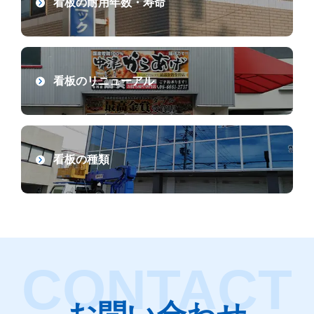
看板の耐用年数・寿命
大阪府
奈良県
京都府
三重県
滋賀県
兵庫県
看板のリニューアル
和歌山県
看板の種類
台風被害の看板撤去・テント撤去
即日撤去
店舗の看板撤去・テント撤去