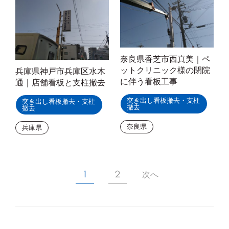
奈良県香芝市西真美｜ペ
ットクリニック様の閉院
兵庫県神戸市兵庫区水木
に伴う看板工事
通｜店舗看板と支柱撤去
突き出し看板撤去・支柱
突き出し看板撤去・支柱
撤去
撤去
奈良県
兵庫県
1
2
次へ