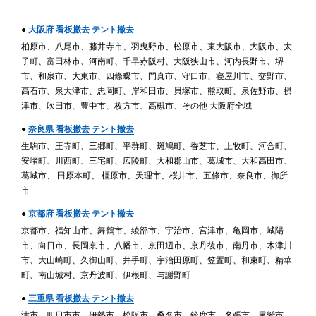
●
大阪府 看板撤去 テント撤去
柏原市、八尾市、藤井寺市、羽曳野市、松原市、東大阪市、大阪市、太
子町、富田林市、河南町、千早赤阪村、大阪狭山市、河内長野市、堺
市、和泉市、大東市、四條畷市、門真市、守口市、寝屋川市、交野市、
高石市、泉大津市、忠岡町、岸和田市、貝塚市、熊取町、泉佐野市、摂
津市、吹田市、豊中市、枚方市、高槻市、その他 大阪府全域
●
奈良県 看板撤去 テント撤去
生駒市、王寺町、三郷町、平群町、斑鳩町、香芝市、上牧町、河合町、
安堵町、川西町、三宅町、広陵町、大和郡山市、葛城市、大和高田市、
葛城市、 田原本町、 橿原市、天理市、桜井市、五條市、奈良市、御所
市
●
京都府 看板撤去 テント撤去
京都市、福知山市、舞鶴市、綾部市、宇治市、宮津市、亀岡市、城陽
市、向日市、長岡京市、八幡市、京田辺市、京丹後市、南丹市、木津川
市、大山崎町、久御山町、井手町、宇治田原町、笠置町、和束町、精華
町、南山城村、京丹波町、伊根町、与謝野町
●
三重県 看板撤去 テント撤去
津市、四日市市、伊勢市、松阪市、桑名市、鈴鹿市、名張市、尾鷲市、