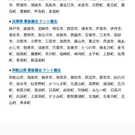
市、野洲市、湖南市、高島市、東近江市、米原市、日野町、竜王町、愛
荘町、豊郷町、甲良町、多賀町
●
兵庫県 看板撤去 テント撤去
神戸市、姫路市、尼崎市、明石市、西宮市、洲本市、芦屋市、伊丹市、
相生市、豊岡市、加古川市、赤穂市、西脇市、宝塚市、三木市、高砂
市、川西市、小野市、三田市、加西市、篠山市、養父市、丹波市、南あ
わじ市、朝来市、淡路市、宍粟市、加東市、たつの市、猪名川町、多可
町、稲美町、播磨町、市川町、福崎町、神河町、太子町、上郡町、佐用
町、香美町、新温泉町
●
和歌山県 看板撤去 テント撤去
和歌山市、海南市、橋本市、有田市、御坊市、田辺市、新宮市、紀の川
市、岩出市、紀美野町、かつらぎ町、九度山町、高野町、湯浅町、広川
町、有田川町、美浜町、日高町、由良町、印南町、みなべ町、日高川
町、白浜町、上富田町、すさみ町、那智勝浦町、太地町、古座川町、北
山村、串本町