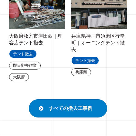
大阪府枚方市津田西｜理
兵庫県神戸市須磨区行幸
容店テント撤去
町｜オーニングテント撤
去
テント撤去
テント撤去
即日撤去作業
兵庫県
大阪府
すべての撤去工事例