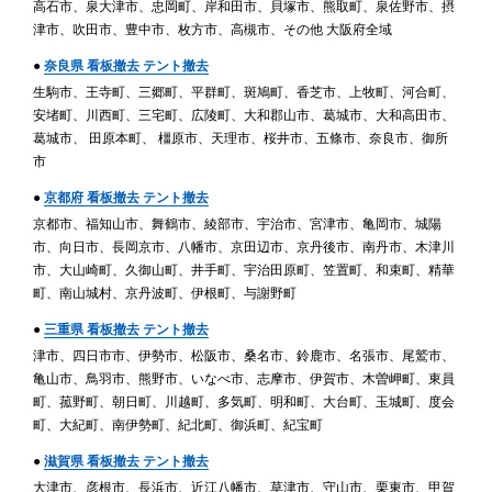
高石市、泉大津市、忠岡町、岸和田市、貝塚市、熊取町、泉佐野市、摂
津市、吹田市、豊中市、枚方市、高槻市、その他 大阪府全域
●
奈良県 看板撤去 テント撤去
生駒市、王寺町、三郷町、平群町、斑鳩町、香芝市、上牧町、河合町、
安堵町、川西町、三宅町、広陵町、大和郡山市、葛城市、大和高田市、
葛城市、 田原本町、 橿原市、天理市、桜井市、五條市、奈良市、御所
市
●
京都府 看板撤去 テント撤去
京都市、福知山市、舞鶴市、綾部市、宇治市、宮津市、亀岡市、城陽
市、向日市、長岡京市、八幡市、京田辺市、京丹後市、南丹市、木津川
市、大山崎町、久御山町、井手町、宇治田原町、笠置町、和束町、精華
町、南山城村、京丹波町、伊根町、与謝野町
●
三重県 看板撤去 テント撤去
津市、四日市市、伊勢市、松阪市、桑名市、鈴鹿市、名張市、尾鷲市、
亀山市、鳥羽市、熊野市、いなべ市、志摩市、伊賀市、木曽岬町、東員
町、菰野町、朝日町、川越町、多気町、明和町、大台町、玉城町、度会
町、大紀町、南伊勢町、紀北町、御浜町、紀宝町
●
滋賀県 看板撤去 テント撤去
大津市、彦根市、長浜市、近江八幡市、草津市、守山市、栗東市、甲賀