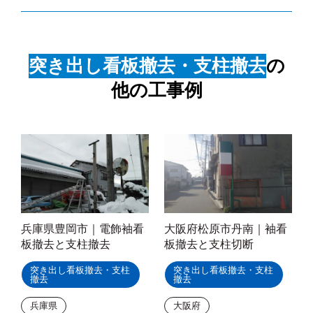
突き出し看板撤去・支柱撤去
の
他の工事例
兵庫県豊岡市｜電飾袖看
大阪府松原市丹南｜袖看
板撤去と支柱撤去
板撤去と支柱切断
突き出し看板撤去・支柱
突き出し看板撤去・支柱
撤去
撤去
兵庫県
大阪府