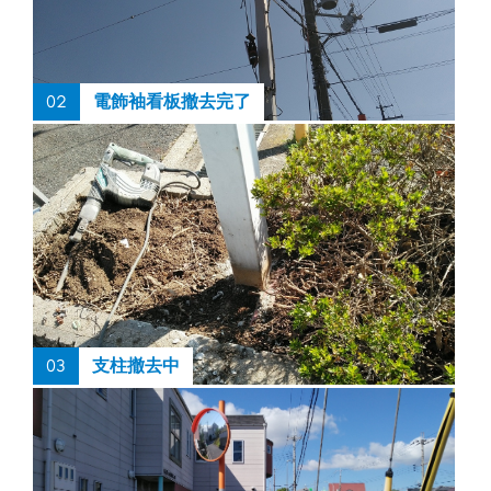
02
電飾袖看板撤去完了
03
支柱撤去中