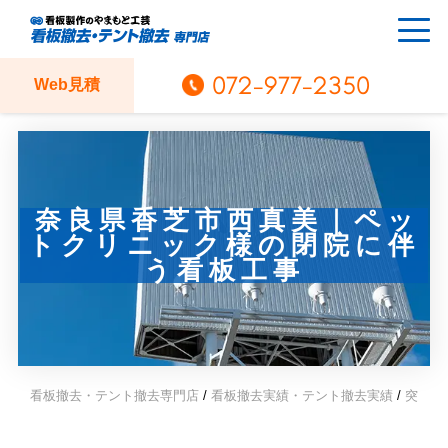
072-977-2350
Web見積
奈良県香芝市西真美｜ペッ
トクリニック様の閉院に伴
う看板工事
看板撤去・テント撤去専門店
/
看板撤去実績・テント撤去実績
/
突き出