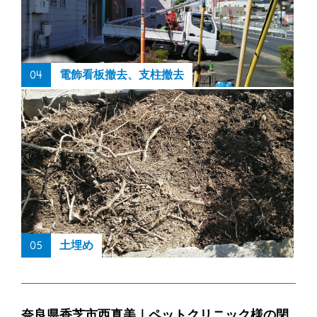
04
電飾看板撤去、支柱撤去
05
土埋め
奈良県香芝市西真美｜ペットクリニック様の閉