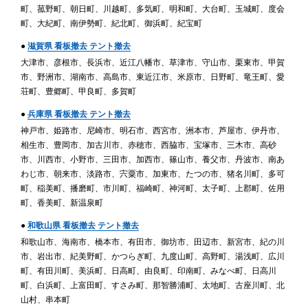
町、菰野町、朝日町、川越町、多気町、明和町、大台町、玉城町、度会
町、大紀町、南伊勢町、紀北町、御浜町、紀宝町
●
滋賀県 看板撤去 テント撤去
大津市、彦根市、長浜市、近江八幡市、草津市、守山市、栗東市、甲賀
市、野洲市、湖南市、高島市、東近江市、米原市、日野町、竜王町、愛
荘町、豊郷町、甲良町、多賀町
●
兵庫県 看板撤去 テント撤去
神戸市、姫路市、尼崎市、明石市、西宮市、洲本市、芦屋市、伊丹市、
相生市、豊岡市、加古川市、赤穂市、西脇市、宝塚市、三木市、高砂
市、川西市、小野市、三田市、加西市、篠山市、養父市、丹波市、南あ
わじ市、朝来市、淡路市、宍粟市、加東市、たつの市、猪名川町、多可
町、稲美町、播磨町、市川町、福崎町、神河町、太子町、上郡町、佐用
町、香美町、新温泉町
●
和歌山県 看板撤去 テント撤去
和歌山市、海南市、橋本市、有田市、御坊市、田辺市、新宮市、紀の川
市、岩出市、紀美野町、かつらぎ町、九度山町、高野町、湯浅町、広川
町、有田川町、美浜町、日高町、由良町、印南町、みなべ町、日高川
町、白浜町、上富田町、すさみ町、那智勝浦町、太地町、古座川町、北
山村、串本町