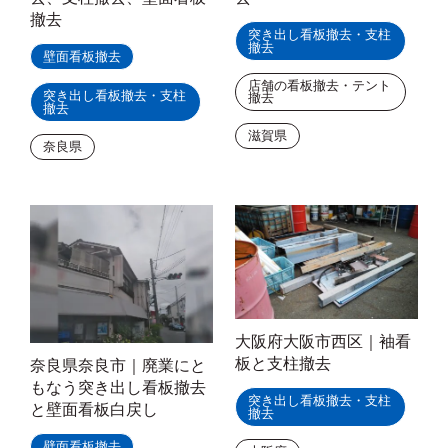
撤去
突き出し看板撤去・支柱
撤去
壁面看板撤去
店舗の看板撤去・テント
突き出し看板撤去・支柱
撤去
撤去
滋賀県
奈良県
大阪府大阪市西区｜袖看
板と支柱撤去
奈良県奈良市｜廃業にと
もなう突き出し看板撤去
突き出し看板撤去・支柱
と壁面看板白戻し
撤去
壁面看板撤去