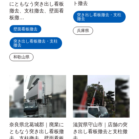
ト撤去
にともなう突き出し看板
撤去、支柱撤去、壁面看
突き出し看板撤去・支柱
板撤…
撤去
壁面看板撤去
兵庫県
突き出し看板撤去・支柱
撤去
和歌山県
奈良県北葛城郡｜廃業に
滋賀県守山市｜店舗の突
ともなう突き出し看板撤
き出し看板撤去と支柱撤
去、支柱撤去、壁面看板
去