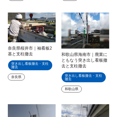
奈良県桜井市｜袖看板2
基と支柱撤去
和歌山県海南市｜廃業に
ともなう突き出し看板撤
突き出し看板撤去・支柱
去と支柱撤去
撤去
突き出し看板撤去・支柱
奈良県
撤去
和歌山県