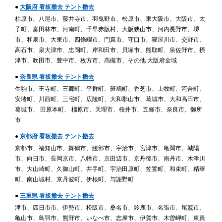
●
大阪府 看板撤去 テント撤去
柏原市、八尾市、藤井寺市、羽曳野市、松原市、東大阪市、大阪市、太
子町、富田林市、河南町、千早赤阪村、大阪狭山市、河内長野市、堺
市、和泉市、大東市、四條畷市、門真市、守口市、寝屋川市、交野市、
高石市、泉大津市、忠岡町、岸和田市、貝塚市、熊取町、泉佐野市、摂
津市、吹田市、豊中市、枚方市、高槻市、その他 大阪府全域
●
奈良県 看板撤去 テント撤去
生駒市、王寺町、三郷町、平群町、斑鳩町、香芝市、上牧町、河合町、
安堵町、川西町、三宅町、広陵町、大和郡山市、葛城市、大和高田市、
葛城市、 田原本町、 橿原市、天理市、桜井市、五條市、奈良市、御所
市
●
京都府 看板撤去 テント撤去
京都市、福知山市、舞鶴市、綾部市、宇治市、宮津市、亀岡市、城陽
市、向日市、長岡京市、八幡市、京田辺市、京丹後市、南丹市、木津川
市、大山崎町、久御山町、井手町、宇治田原町、笠置町、和束町、精華
町、南山城村、京丹波町、伊根町、与謝野町
●
三重県 看板撤去 テント撤去
津市、四日市市、伊勢市、松阪市、桑名市、鈴鹿市、名張市、尾鷲市、
亀山市、鳥羽市、熊野市、いなべ市、志摩市、伊賀市、木曽岬町、東員