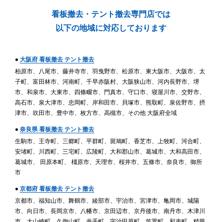
看板撤去・テント撤去専門店では
以下の地域に対応しております
●
大阪府 看板撤去 テント撤去
柏原市、八尾市、藤井寺市、羽曳野市、松原市、東大阪市、大阪市、太
子町、富田林市、河南町、千早赤阪村、大阪狭山市、河内長野市、堺
市、和泉市、大東市、四條畷市、門真市、守口市、寝屋川市、交野市、
高石市、泉大津市、忠岡町、岸和田市、貝塚市、熊取町、泉佐野市、摂
津市、吹田市、豊中市、枚方市、高槻市、その他 大阪府全域
●
奈良県 看板撤去 テント撤去
生駒市、王寺町、三郷町、平群町、斑鳩町、香芝市、上牧町、河合町、
安堵町、川西町、三宅町、広陵町、大和郡山市、葛城市、大和高田市、
葛城市、 田原本町、 橿原市、天理市、桜井市、五條市、奈良市、御所
市
●
京都府 看板撤去 テント撤去
京都市、福知山市、舞鶴市、綾部市、宇治市、宮津市、亀岡市、城陽
市、向日市、長岡京市、八幡市、京田辺市、京丹後市、南丹市、木津川
市、大山崎町、久御山町、井手町、宇治田原町、笠置町、和束町、精華