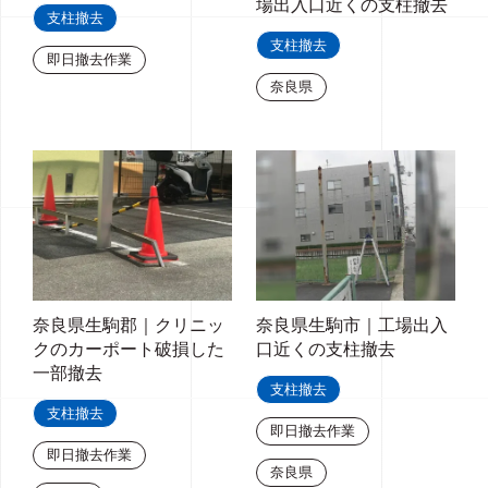
場出入口近くの支柱撤去
支柱撤去
支柱撤去
即日撤去作業
奈良県
奈良県生駒郡｜クリニッ
奈良県生駒市｜工場出入
クのカーポート破損した
口近くの支柱撤去
一部撤去
支柱撤去
支柱撤去
即日撤去作業
即日撤去作業
奈良県