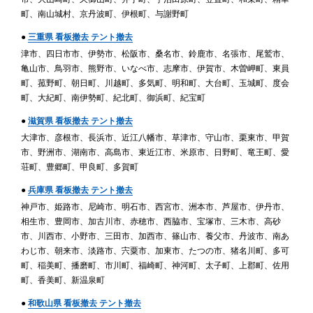
町、南山城村、京丹波町、伊根町、与謝野町
●
三重県 看板撤去 テント撤去
津市、四日市市、伊勢市、松阪市、桑名市、鈴鹿市、名張市、尾鷲市、
亀山市、鳥羽市、熊野市、いなべ市、志摩市、伊賀市、木曽岬町、東員
町、菰野町、朝日町、川越町、多気町、明和町、大台町、玉城町、度会
町、大紀町、南伊勢町、紀北町、御浜町、紀宝町
●
滋賀県 看板撤去 テント撤去
大津市、彦根市、長浜市、近江八幡市、草津市、守山市、栗東市、甲賀
市、野洲市、湖南市、高島市、東近江市、米原市、日野町、竜王町、愛
荘町、豊郷町、甲良町、多賀町
●
兵庫県 看板撤去 テント撤去
神戸市、姫路市、尼崎市、明石市、西宮市、洲本市、芦屋市、伊丹市、
相生市、豊岡市、加古川市、赤穂市、西脇市、宝塚市、三木市、高砂
市、川西市、小野市、三田市、加西市、篠山市、養父市、丹波市、南あ
わじ市、朝来市、淡路市、宍粟市、加東市、たつの市、猪名川町、多可
町、稲美町、播磨町、市川町、福崎町、神河町、太子町、上郡町、佐用
町、香美町、新温泉町
●
和歌山県 看板撤去 テント撤去