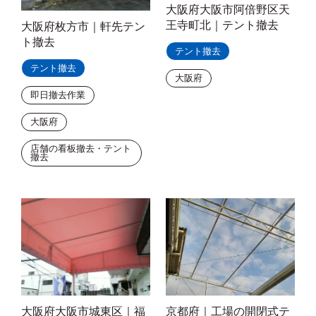
大阪府大阪市阿倍野区天
王寺町北｜テント撤去
大阪府枚方市｜軒先テン
ト撤去
テント撤去
テント撤去
大阪府
即日撤去作業
大阪府
店舗の看板撤去・テント
撤去
大阪府大阪市城東区｜福
京都府｜工場の開閉式テ