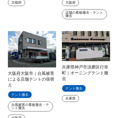
京都府
大阪府
店舗の看板撤去・テント
撤去
兵庫県神戸市須磨区行幸
町｜オーニングテント撤
大阪府大阪市｜台風被害
去
による店舗テントの張替
え
テント撤去
テント撤去
兵庫県
台風被害の看板撤去・テ
ント撤去
大阪府