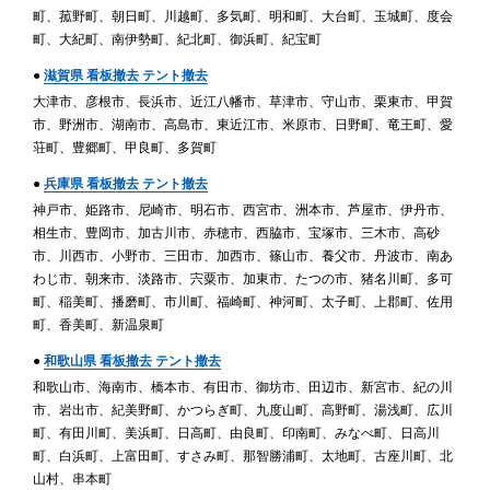
町、菰野町、朝日町、川越町、多気町、明和町、大台町、玉城町、度会
町、大紀町、南伊勢町、紀北町、御浜町、紀宝町
●
滋賀県 看板撤去 テント撤去
大津市、彦根市、長浜市、近江八幡市、草津市、守山市、栗東市、甲賀
市、野洲市、湖南市、高島市、東近江市、米原市、日野町、竜王町、愛
荘町、豊郷町、甲良町、多賀町
●
兵庫県 看板撤去 テント撤去
神戸市、姫路市、尼崎市、明石市、西宮市、洲本市、芦屋市、伊丹市、
相生市、豊岡市、加古川市、赤穂市、西脇市、宝塚市、三木市、高砂
市、川西市、小野市、三田市、加西市、篠山市、養父市、丹波市、南あ
わじ市、朝来市、淡路市、宍粟市、加東市、たつの市、猪名川町、多可
町、稲美町、播磨町、市川町、福崎町、神河町、太子町、上郡町、佐用
町、香美町、新温泉町
●
和歌山県 看板撤去 テント撤去
和歌山市、海南市、橋本市、有田市、御坊市、田辺市、新宮市、紀の川
市、岩出市、紀美野町、かつらぎ町、九度山町、高野町、湯浅町、広川
町、有田川町、美浜町、日高町、由良町、印南町、みなべ町、日高川
町、白浜町、上富田町、すさみ町、那智勝浦町、太地町、古座川町、北
山村、串本町