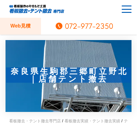
072-977-2350
Web見積
奈良県生駒郡三郷町立野北
｜店舗テント撤去
看板撤去・テント撤去専門店
/
看板撤去実績・テント撤去実績
/
テント