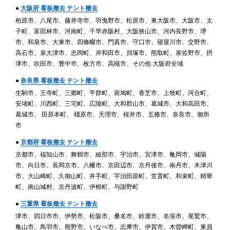
●
大阪府 看板撤去 テント撤去
柏原市、八尾市、藤井寺市、羽曳野市、松原市、東大阪市、大阪市、太
子町、富田林市、河南町、千早赤阪村、大阪狭山市、河内長野市、堺
市、和泉市、大東市、四條畷市、門真市、守口市、寝屋川市、交野市、
高石市、泉大津市、忠岡町、岸和田市、貝塚市、熊取町、泉佐野市、摂
津市、吹田市、豊中市、枚方市、高槻市、その他 大阪府全域
●
奈良県 看板撤去 テント撤去
生駒市、王寺町、三郷町、平群町、斑鳩町、香芝市、上牧町、河合町、
安堵町、川西町、三宅町、広陵町、大和郡山市、葛城市、大和高田市、
葛城市、 田原本町、 橿原市、天理市、桜井市、五條市、奈良市、御所
市
●
京都府 看板撤去 テント撤去
京都市、福知山市、舞鶴市、綾部市、宇治市、宮津市、亀岡市、城陽
市、向日市、長岡京市、八幡市、京田辺市、京丹後市、南丹市、木津川
市、大山崎町、久御山町、井手町、宇治田原町、笠置町、和束町、精華
町、南山城村、京丹波町、伊根町、与謝野町
●
三重県 看板撤去 テント撤去
津市、四日市市、伊勢市、松阪市、桑名市、鈴鹿市、名張市、尾鷲市、
亀山市、鳥羽市、熊野市、いなべ市、志摩市、伊賀市、木曽岬町、東員