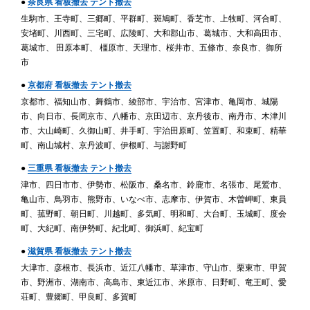
●
奈良県 看板撤去 テント撤去
生駒市、王寺町、三郷町、平群町、斑鳩町、香芝市、上牧町、河合町、
安堵町、川西町、三宅町、広陵町、大和郡山市、葛城市、大和高田市、
葛城市、 田原本町、 橿原市、天理市、桜井市、五條市、奈良市、御所
市
●
京都府 看板撤去 テント撤去
京都市、福知山市、舞鶴市、綾部市、宇治市、宮津市、亀岡市、城陽
市、向日市、長岡京市、八幡市、京田辺市、京丹後市、南丹市、木津川
市、大山崎町、久御山町、井手町、宇治田原町、笠置町、和束町、精華
町、南山城村、京丹波町、伊根町、与謝野町
●
三重県 看板撤去 テント撤去
津市、四日市市、伊勢市、松阪市、桑名市、鈴鹿市、名張市、尾鷲市、
亀山市、鳥羽市、熊野市、いなべ市、志摩市、伊賀市、木曽岬町、東員
町、菰野町、朝日町、川越町、多気町、明和町、大台町、玉城町、度会
町、大紀町、南伊勢町、紀北町、御浜町、紀宝町
●
滋賀県 看板撤去 テント撤去
大津市、彦根市、長浜市、近江八幡市、草津市、守山市、栗東市、甲賀
市、野洲市、湖南市、高島市、東近江市、米原市、日野町、竜王町、愛
荘町、豊郷町、甲良町、多賀町