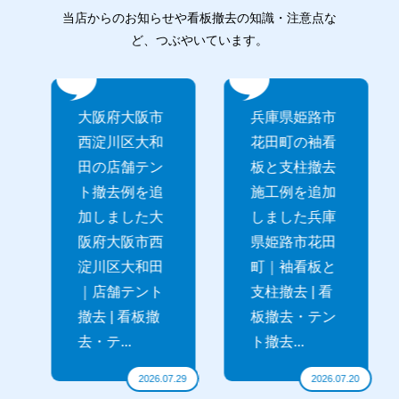
当店からのお知らせや看板撤去の知識・注意点な
ど、つぶやいています。
大阪府大阪市
兵庫県姫路市
西淀川区大和
花田町の袖看
田の店舗テン
板と支柱撤去
ト撤去例を追
施工例を追加
加しました大
しました兵庫
阪府大阪市西
県姫路市花田
淀川区大和田
町｜袖看板と
｜店舗テント
支柱撤去 | 看
撤去 | 看板撤
板撤去・テン
去・テ...
ト撤去...
31
2026.07.29
2026.07.20