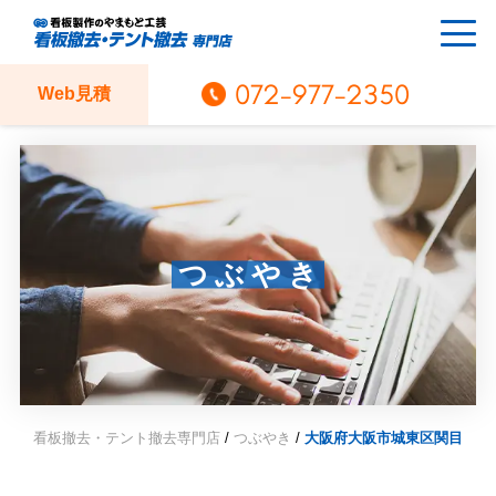
072-977-2350
Web見積
つぶやき
看板撤去・テント撤去専門店
/
つぶやき
/
大阪府大阪市城東区関目のテ