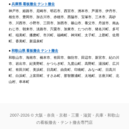
●
兵庫県 看板撤去 テント撤去
神戸市、姫路市、尼崎市、明石市、西宮市、洲本市、芦屋市、伊丹市、
相生市、豊岡市、加古川市、赤穂市、西脇市、宝塚市、三木市、高砂
市、川西市、小野市、三田市、加西市、篠山市、養父市、丹波市、南あ
わじ市、朝来市、淡路市、宍粟市、加東市、たつの市、猪名川町、多可
町、稲美町、播磨町、市川町、福崎町、神河町、太子町、上郡町、佐用
町、香美町、新温泉町
●
和歌山県 看板撤去 テント撤去
和歌山市、海南市、橋本市、有田市、御坊市、田辺市、新宮市、紀の川
市、岩出市、紀美野町、かつらぎ町、九度山町、高野町、湯浅町、広川
町、有田川町、美浜町、日高町、由良町、印南町、みなべ町、日高川
町、白浜町、上富田町、すさみ町、那智勝浦町、太地町、古座川町、北
山村、串本町
2007-2026 ©
大阪・奈良・京都・三重・滋賀・兵庫・和歌山
の看板撤去・テント撤去専門店