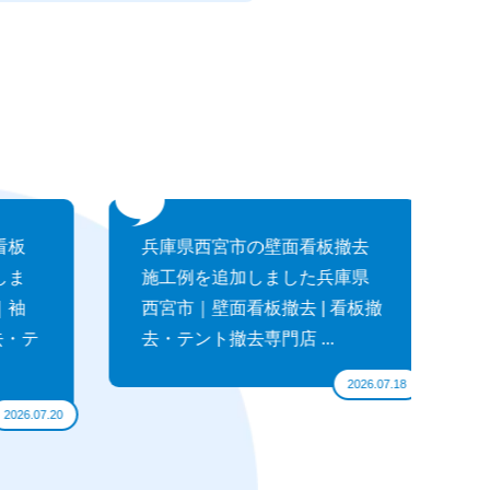
板
兵庫県西宮市の壁面看板撤去
大
ま
施工例を追加しました兵庫県
飾
袖
西宮市｜壁面看板撤去 | 看板撤
し
・テ
去・テント撤去専門店 ...
｜
テン
2026.07.18
26.07.20