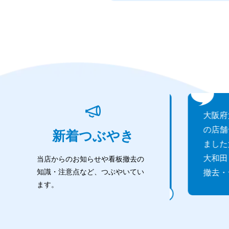
大阪府箕面市小野原西のガラ
大阪府大
ス面のインクジェットシート
の店舗テ
新着つぶやき
剥がし施工事例を追加しまし
ました大
た大阪府箕面市小野原西｜ガ
大和田｜店
当店からのお知らせや看板撤去の
知識・注意点など、つぶやいてい
ラス面のインク...
撤去・テ..
ます。
2026.07.31