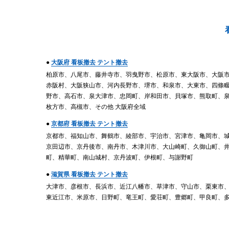
●
大阪府 看板撤去 テント撤去
柏原市、八尾市、藤井寺市、羽曳野市、松原市、東大阪市、大阪
赤阪村、大阪狭山市、河内長野市、堺市、和泉市、大東市、四條
野市、高石市、泉大津市、忠岡町、岸和田市、貝塚市、熊取町、
枚方市、高槻市、その他 大阪府全域
●
京都府 看板撤去 テント撤去
京都市、福知山市、舞鶴市、綾部市、宇治市、宮津市、亀岡市、
京田辺市、京丹後市、南丹市、木津川市、大山崎町、久御山町、
町、精華町、南山城村、京丹波町、伊根町、与謝野町
●
滋賀県 看板撤去 テント撤去
大津市、彦根市、長浜市、近江八幡市、草津市、守山市、栗東市
東近江市、米原市、日野町、竜王町、愛荘町、豊郷町、甲良町、