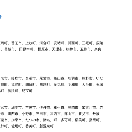
す
斑鳩町、香芝市、上牧町、河合町、安堵町、川西町、三宅町、広陵
、葛城市、 田原本町、 橿原市、天理市、桜井市、五條市、奈良
桑名市、鈴鹿市、名張市、尾鷲市、亀山市、鳥羽市、熊野市、いな
東員町、菰野町、朝日町、川越町、多気町、明和町、大台町、玉城
北町、御浜町、紀宝町
西宮市、洲本市、芦屋市、伊丹市、相生市、豊岡市、加古川市、赤
砂市、川西市、小野市、三田市、加西市、篠山市、養父市、丹波
宍粟市、加東市、たつの市、猪名川町、多可町、稲美町、播磨町、
上郡町、佐用町、香美町、新温泉町