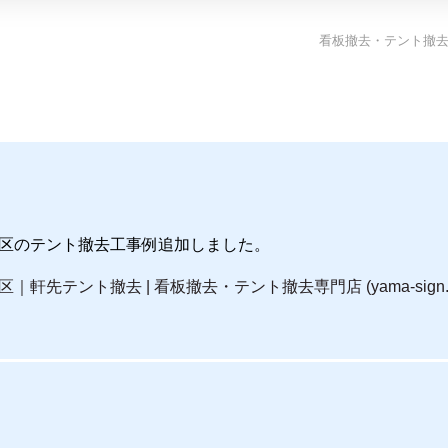
看板撤去・テント撤
区のテント撤去工事例追加しました。
軒先テント撤去 | 看板撤去・テント撤去専門店 (yama-sign.c