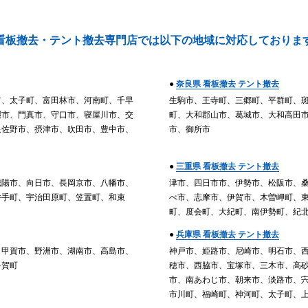
看板撤去・テント撤去専門店では
以下の地域に対応しておりま
●
奈良県 看板撤去 テント撤去
市、太子町、富田林市、河南町、千早
生駒市、王寺町、三郷町、平群町、
畷市、門真市、守口市、寝屋川市、交
町、大和郡山市、葛城市、大和高田市
泉佐野市、摂津市、吹田市、豊中市、
市、御所市
●
三重県 看板撤去 テント撤去
城陽市、向日市、長岡京市、八幡市、
津市、四日市市、伊勢市、松阪市、
井手町、宇治田原町、笠置町、和束
べ市、志摩市、伊賀市、木曽岬町、
町、度会町、大紀町、南伊勢町、紀
●
兵庫県 看板撤去 テント撤去
、甲賀市、野洲市、湖南市、高島市、
神戸市、姫路市、尼崎市、明石市、
多賀町
穂市、西脇市、宝塚市、三木市、高
市、南あわじ市、朝来市、淡路市、
市川町、福崎町、神河町、太子町、