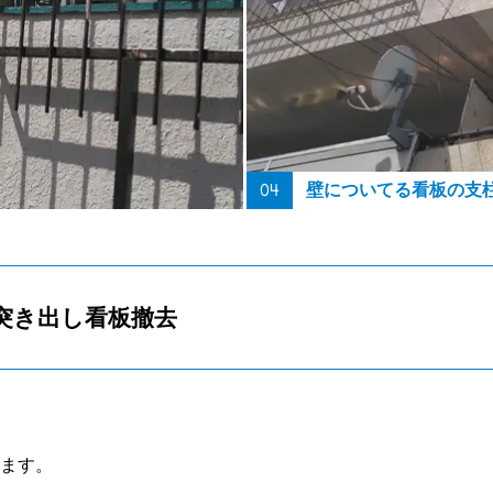
04
壁についてる看板の支
突き出し看板撤去
ます。