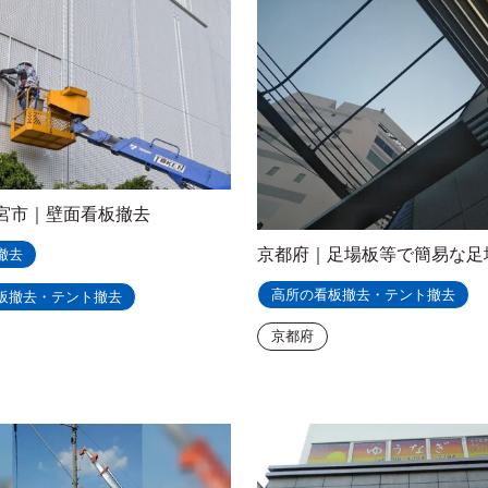
宮市｜壁面看板撤去
京都府｜足場板等で簡易な足
撤去
高所の看板撤去・テント撤去
板撤去・テント撤去
京都府