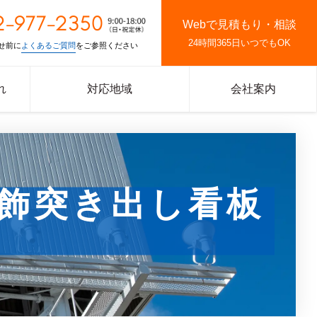
2-977-2350
Webで見積もり・相談
24時間365日いつでもOK
せ前に
よくあるご質問
をご参照ください
れ
対応地域
会社案内
飾突き出し看板