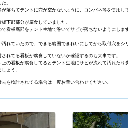
した。
等が落ちてテントに穴が空かないように、コンパネ等を使用し
看板下部部分が腐食していました。
ので看板底部をテント生地で巻いてサビが落ちないようにしま
が汚れていたので、できる範囲できれいにしてから取付穴をシ
付されてる看板が腐食していないか確認するのも大事です。
ト上の看板が腐食してるとテント生地にサビが流れて汚れたり
ましょう。
撤去を検討されてる場合は一度お問い合わせください。