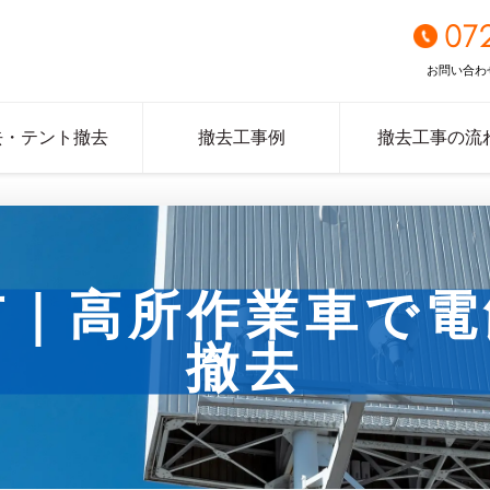
07
お問い合わ
去・テント撤去
撤去工事例
撤去工事の流
市｜高所作業車で電
撤去