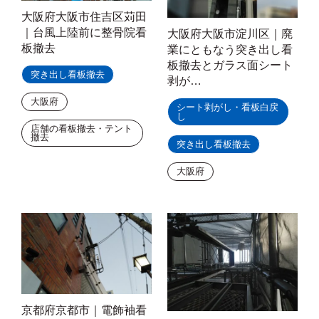
大阪府大阪市住吉区苅田
｜台風上陸前に整骨院看
大阪府大阪市淀川区｜廃
板撤去
業にともなう突き出し看
板撤去とガラス面シート
突き出し看板撤去
剥が…
大阪府
シート剥がし・看板白戻
し
店舗の看板撤去・テント
撤去
突き出し看板撤去
大阪府
京都府京都市｜電飾袖看