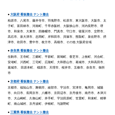
●
大阪府 看板撤去 テント撤去
柏原市、八尾市、藤井寺市、羽曳野市、松原市、東大阪市、大阪市、太
子町、富田林市、河南町、千早赤阪村、大阪狭山市、河内長野市、堺
市、和泉市、大東市、四條畷市、門真市、守口市、寝屋川市、交野市、
高石市、泉大津市、忠岡町、岸和田市、貝塚市、熊取町、泉佐野市、摂
津市、吹田市、豊中市、枚方市、高槻市、その他 大阪府全域
●
奈良県 看板撤去 テント撤去
生駒市、王寺町、三郷町、平群町、斑鳩町、香芝市、上牧町、河合町、
安堵町、川西町、三宅町、広陵町、大和郡山市、葛城市、大和高田市、
葛城市、 田原本町、 橿原市、天理市、桜井市、五條市、奈良市、御所
市
●
京都府 看板撤去 テント撤去
京都市、福知山市、舞鶴市、綾部市、宇治市、宮津市、亀岡市、城陽
市、向日市、長岡京市、八幡市、京田辺市、京丹後市、南丹市、木津川
市、大山崎町、久御山町、井手町、宇治田原町、笠置町、和束町、精華
町、南山城村、京丹波町、伊根町、与謝野町
●
三重県 看板撤去 テント撤去