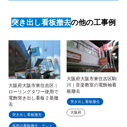
突き出し看板撤去
の他の工事例
大阪府大阪市東住吉区駒
川｜音楽教室の電飾袖看
大阪府大阪市東住吉区｜
板撤去
ローリングタワー使用で
電飾突き出し看板２基撤
突き出し看板撤去
去
大阪府
突き出し看板撤去
高所の看板撤去・テント