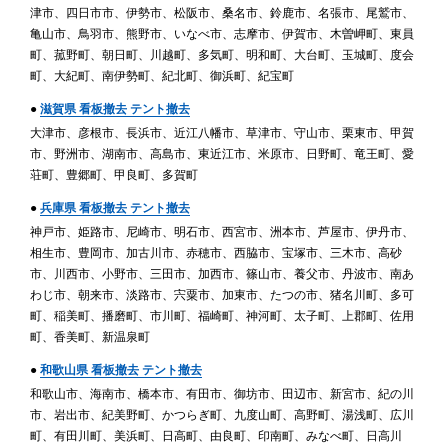
津市、四日市市、伊勢市、松阪市、桑名市、鈴鹿市、名張市、尾鷲市、
亀山市、鳥羽市、熊野市、いなべ市、志摩市、伊賀市、木曽岬町、東員
町、菰野町、朝日町、川越町、多気町、明和町、大台町、玉城町、度会
町、大紀町、南伊勢町、紀北町、御浜町、紀宝町
●
滋賀県 看板撤去 テント撤去
大津市、彦根市、長浜市、近江八幡市、草津市、守山市、栗東市、甲賀
市、野洲市、湖南市、高島市、東近江市、米原市、日野町、竜王町、愛
荘町、豊郷町、甲良町、多賀町
●
兵庫県 看板撤去 テント撤去
神戸市、姫路市、尼崎市、明石市、西宮市、洲本市、芦屋市、伊丹市、
相生市、豊岡市、加古川市、赤穂市、西脇市、宝塚市、三木市、高砂
市、川西市、小野市、三田市、加西市、篠山市、養父市、丹波市、南あ
わじ市、朝来市、淡路市、宍粟市、加東市、たつの市、猪名川町、多可
町、稲美町、播磨町、市川町、福崎町、神河町、太子町、上郡町、佐用
町、香美町、新温泉町
●
和歌山県 看板撤去 テント撤去
和歌山市、海南市、橋本市、有田市、御坊市、田辺市、新宮市、紀の川
市、岩出市、紀美野町、かつらぎ町、九度山町、高野町、湯浅町、広川
町、有田川町、美浜町、日高町、由良町、印南町、みなべ町、日高川