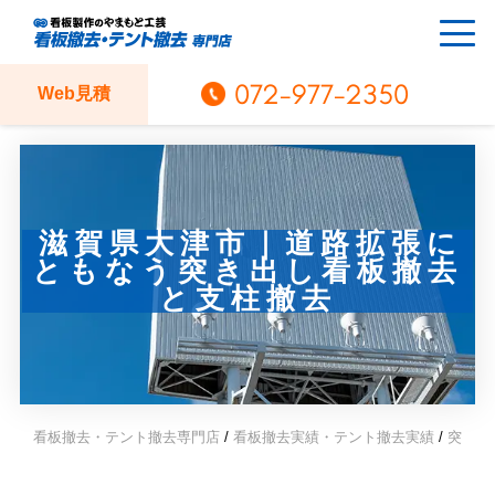
072-977-2350
Web見積
滋賀県大津市｜道路拡張に
ともなう突き出し看板撤去
と支柱撤去
看板撤去・テント撤去専門店
/
看板撤去実績・テント撤去実績
/
突き出