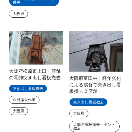
撤去
大阪府
大阪府松原市上田｜店舗
の電飾突き出し看板撤去
大阪府富田林｜経年劣化
による腐食で突き出し看
突き出し看板撤去
板撤去２店舗
即日撤去作業
突き出し看板撤去
大阪府
大阪府
店舗の看板撤去・テント
撤去