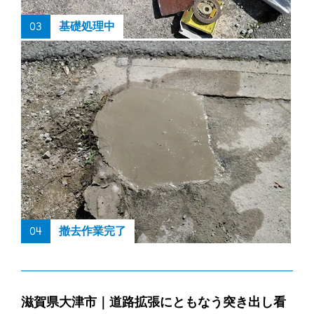
03
基礎処理中
04
撤去作業完了
滋賀県大津市｜道路拡張にともなう突き出し看